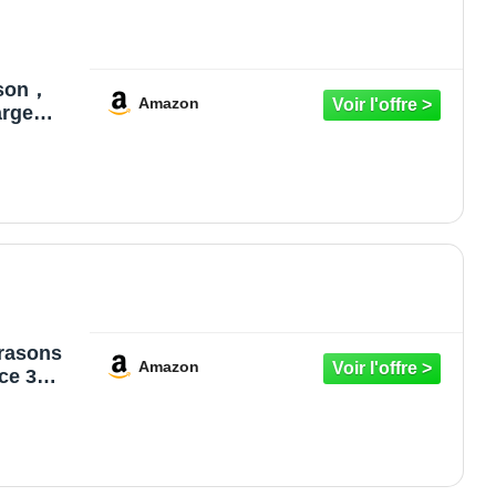
ason，
Amazon
arge
t USB
 et Les
, pour
trasons
Amazon
ce 3
riple
ons
ats,
ens,
ibles