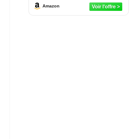
et plus - à utiliser avec
Amazon
ultrason/pic/filet - Paquet de 3