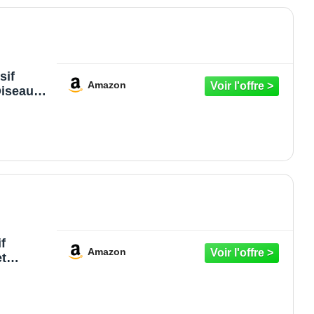
sif
Amazon
Oiseaux
range,
rage -
quence
erie
f
Amazon
t
our
in –