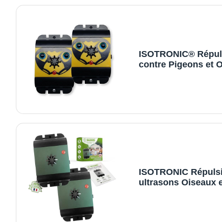
Rongeurs
ISOTRONIC® Répul
contre Pigeons et 
à Ultrason - pour g
jardin, voiture et ga
tonalités élevées et
changement de fré
contre l'effet
d'accoutumance -
fonctionne sur batt
ISOTRONIC Répulsi
ultrasons Oiseaux e
Pigeons – À Piles p
Balcon, Toit et Jard
Éloigne moineaux,