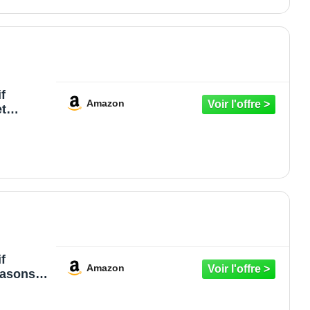
ux –
de 2
otection
f
Amazon
t
our
in –
ux –
de 1
ection
f
Amazon
rasons –
 Oiseaux
rdin –