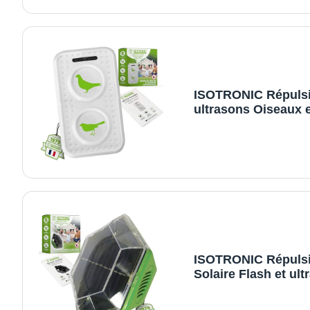
goélands et Corbea
Portée 40 m² – Lot 
unités pour Une Pr
Efficace et Mobile
ISOTRONIC Répulsi
ultrasons Oiseaux e
Pigeons – À Piles p
Balcon, Toit et Jard
Éloigne moineaux,
goélands et Corbea
Portée 50 m² – Lot 
unité pour Une Prot
Efficace et Mobile
ISOTRONIC Répulsi
Solaire Flash et ult
Éloigne Pigeons et
– Idéal Balcon et Ja