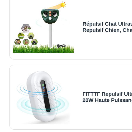
Répulsif Chat Ultr
Repulsif Chien, Ch
Solaire,Chargemen
Prévenir Les Chiens
Chats, Les Oiseaux
Jardins, Champs,
Pépinières
FITTTF Repulsif Ul
20W Haute Puissan
Niveaux Réglables T
Ondes pour Occasi
Polyvalentes Anti R
Souris,Fourmis,Chi
Chat, Insectes Nuis