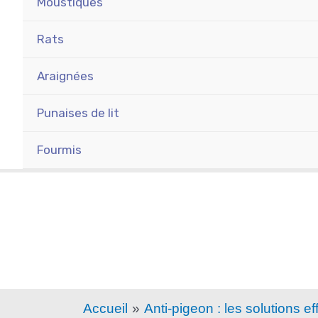
Moustiques
Rats
Araignées
Punaises de lit
Fourmis
Accueil
Anti-pigeon : les solutions e