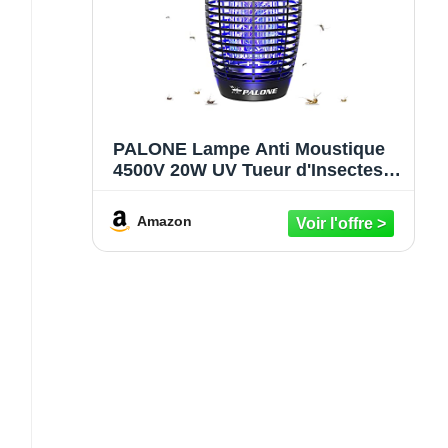
PALONE Lampe Anti Moustique
4500V 20W UV Tueur d'Insectes
Électrique Anti Insectes Répulsif
Efficace Portée 100m² pour
Amazon
Intérieur et Extérieur