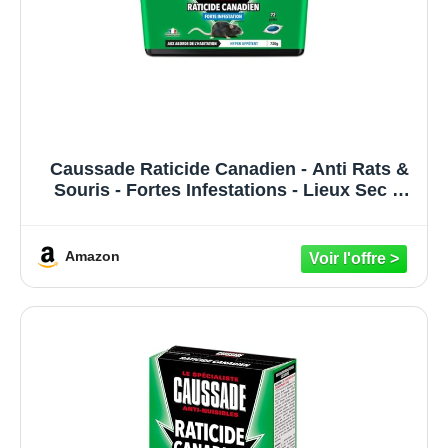
Caussade Raticide Canadien - Anti Rats &
Souris - Fortes Infestations - Lieux Sec &
humides – 72 Appâts pâtes - Prêt à l'emploi
- Une Ingestion Suffit - Fabriqué en France -
720g CARPT720
Amazon