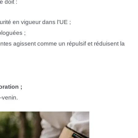
 doit :
rité en vigueur dans l’UE ;
ologuées ;
eintes agissent comme un répulsif et réduisent la
oration ;
-venin.