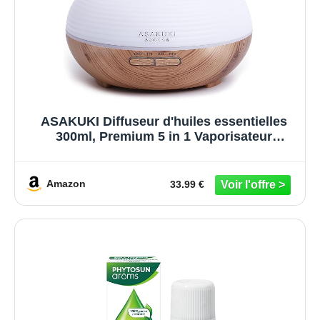
ASAKUKI Diffuseur d'huiles essentielles
300ml, Premium 5 in 1 Vaporisateur
électrique à ultrasons Humidificateur,
minuterie et arrêt Automatique sans Eau, 7
Couleurs de lumière LED pour, Maison-
Amazon
33.99 €
Jaune