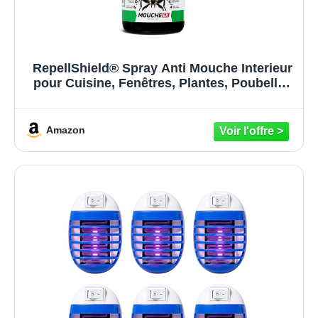
RepellShield® Spray Anti Mouche Interieur
pour Cuisine, Fenêtres, Plantes, Poubelles
-250ml- Non Tachant, Sans Deet - Usage
Intérieur & Extérieur - Répulsif Mouche
Multi-Usage aux Huiles Esse
Amazon