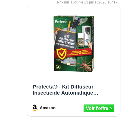
13 juillet 2026 18h17
Protecta® - Kit Diffuseur
Insecticide Automatique
Programmable + Aérosol
Pyrèthre 250 ml - Anti-Mouches,
Amazon
Moustiques & Insectes Volants et
Rampants - Protection 24h/24 (1
diffuseur + 1 aérosol)