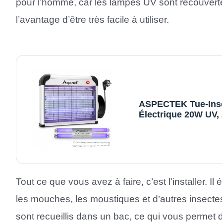
pour l’homme, car les lampes UV sont recouverte
l’avantage d’être très facile à utiliser.
ASPECTEK Tue-Ins
Électrique 20W UV,
Piège à Insectes po
Moustiques, Mouch
Moucherons et Mite
Intérieur et Espace
Extérieurs Couverts
Jardin et BBQ, 2 A
Tout ce que vous avez à faire, c’est l’installer. I
UV In
les mouches, les moustiques et d’autres insectes
sont recueillis dans un bac, ce qui vous permet 