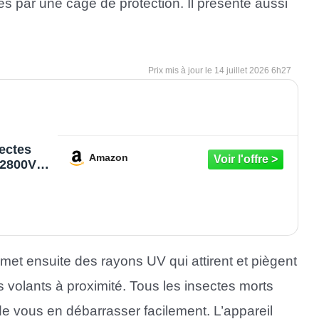
s par une cage de protection. Il présente aussi
14 juillet 2026 6h27
ectes
Amazon
 2800V
ur
es,
s,
s
, Patio,
mpoules
l émet ensuite des rayons UV qui attirent et piègent
 volants à proximité. Tous les insectes morts
de vous en débarrasser facilement. L’appareil